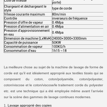
Côté de vitesse
porte)
Chargeant et déchargeant le
type de corde
style
Vitesse courante maximum
80m/min
Contrôle
inverseurs de fréquence
Pression d'offre de vapeur
0.4Mpa
Pression d'alimentation en air
0.4Mpa
Pression d'approvisionnement
0.4Mpa
en eau
Dimension de machine (LxWxH)
24000×3000×3300mm
Capacité de puissance
50KW
Consommation de vapeur
100KG/h
Consommation d'eau
1h15 ~18
La meilleure chose au sujet de la machine de lavage de forme de
corde est qu'il est idéalement approprié aux textiles tissés qui se
composent du coton, coton/polyamide, coton/polyester,
coton/viscose et le coton/viscose/le traitement corde du polyester
etc. est une technique qui a été employée même avant l'arrivée
sur la scène des gammes de lavage continues modernes.
1.
Lavage approprié des copies