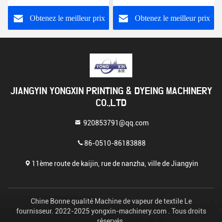
tissu de teinture
200m/chambre de textile
Obtenez le meilleur prix
Obtenez le meilleur prix
JIANGYIN YONGXIN PRINTING & DYEING MACHINERY
CO.,LTD
920853791@qq.com
86-0510-86183888
11ème route de kaijin, rue de nanzha, ville de Jiangyin
Chine Bonne qualité Machine de vapeur de textile Le
fournisseur. 2022-2025 yongxin-machinery.com . Tous droits
réservés.