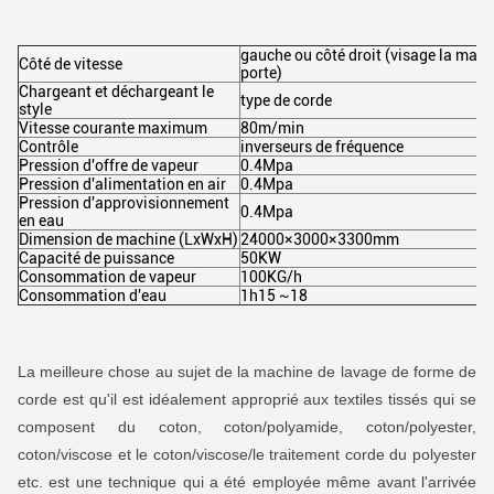
gauche ou côté droit (visage la machi
Côté de vitesse
porte)
Chargeant et déchargeant le
type de corde
style
Vitesse courante maximum
80m/min
Contrôle
inverseurs de fréquence
Pression d'offre de vapeur
0.4Mpa
Pression d'alimentation en air
0.4Mpa
Pression d'approvisionnement
0.4Mpa
en eau
Dimension de machine (LxWxH)
24000×3000×3300mm
Capacité de puissance
50KW
Consommation de vapeur
100KG/h
Consommation d'eau
1h15 ~18
La meilleure chose au sujet de la machine de lavage de forme de
corde est qu'il est idéalement approprié aux textiles tissés qui se
composent du coton, coton/polyamide, coton/polyester,
coton/viscose et le coton/viscose/le traitement corde du polyester
etc. est une technique qui a été employée même avant l'arrivée