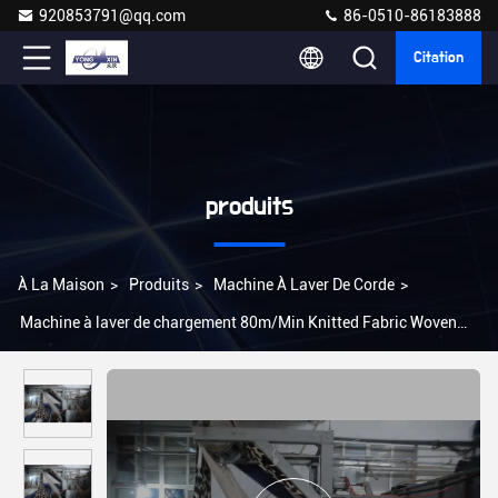
920853791@qq.com
86-0510-86183888
Citation
produits
À La Maison
>
Produits
>
Machine À Laver De Corde
>
Machine à laver de chargement 80m/Min Knitted Fabric Woven
Fabric de forme de corde