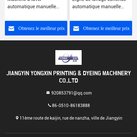
automatique manuelle
automatique manuelle
50kW de corde pour le
machine à laver
tissu de teinture
200m/chambre de textile
Obtenez le meilleur prix
Obtenez le meilleur prix
JIANGYIN YONGXIN PRINTING & DYEING MACHINERY
CO.,LTD
920853791@qq.com
86-0510-86183888
11ème route de kaijin, rue de nanzha, ville de Jiangyin