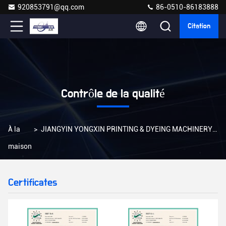
920853791@qq.com
86-0510-86183888
Citation
Contrôle de la qualité
À la
>
JIANGYIN YONGXIN PRINTING & DYEING MACHINERY CO.,LTD Contrôle De La Qualité
maison
Certificates