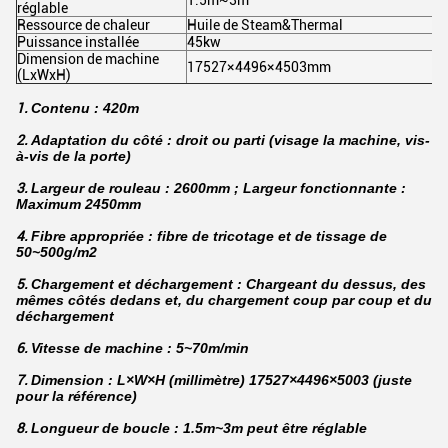
1.5m~3m
réglable
Ressource de chaleur
Huile de Steam&Thermal
Puissance installée
45kw
Dimension de machine
17527×4496×4503mm
(LxWxH)
1.
Contenu : 420m
2.
Adaptation du côté : droit ou parti (visage la machine, vis-
à-vis de la porte)
3.
Largeur de rouleau : 2600mm ; Largeur fonctionnante :
Maximum 2450mm
4.
Fibre appropriée : fibre de tricotage et de tissage de
50~500g/m2
5.
Chargement et déchargement : Chargeant du dessus, des
mêmes côtés dedans et, du chargement coup par coup et du
déchargement
6.
Vitesse de machine : 5~70m/min
7.
Dimension : L×W×H (millimètre) 17527×4496×5003 (juste
pour la référence)
8.
Longueur de boucle : 1.5m~3m peut être réglable