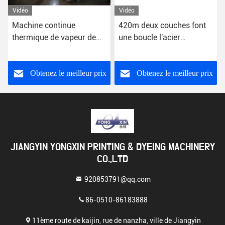
Vidéo
Vidéo
Machine continue
420m deux couches font
thermique de vapeur de
une boucle l'acier
textile de chauffage au
inoxydable 316L de
mazout pour la haute
machine de vapeur
température
Obtenez le meilleur prix
Obtenez le meilleur prix
JIANGYIN YONGXIN PRINTING & DYEING MACHINERY
CO.,LTD
920853791@qq.com
86-0510-86183888
11ème route de kaijin, rue de nanzha, ville de Jiangyin