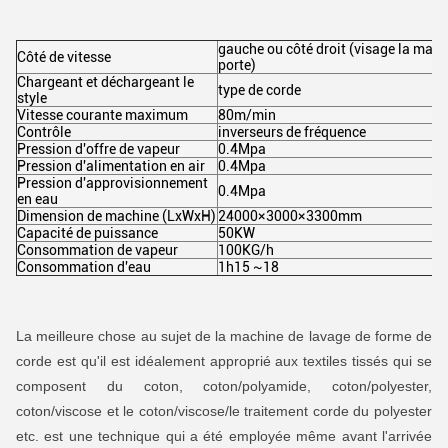
gauche ou côté droit (visage la machi
Côté de vitesse
porte)
Chargeant et déchargeant le
type de corde
style
Vitesse courante maximum
80m/min
Contrôle
inverseurs de fréquence
Pression d'offre de vapeur
0.4Mpa
Pression d'alimentation en air
0.4Mpa
Pression d'approvisionnement
0.4Mpa
en eau
Dimension de machine (LxWxH)
24000×3000×3300mm
Capacité de puissance
50KW
Consommation de vapeur
100KG/h
Consommation d'eau
1h15 ~18
La meilleure chose au sujet de la machine de lavage de forme de
corde est qu'il est idéalement approprié aux textiles tissés qui se
composent du coton, coton/polyamide, coton/polyester,
coton/viscose et le coton/viscose/le traitement corde du polyester
etc. est une technique qui a été employée même avant l'arrivée