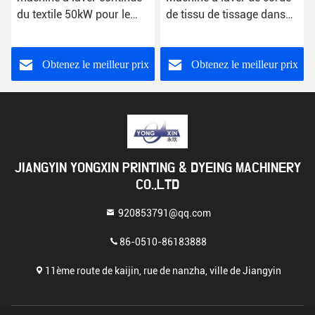
du textile 50kW pour le
de tissu de tissage dans
lavage tricoté de forme de
l'industrie textile
tissu
200m/chambre
Obtenez le meilleur prix
Obtenez le meilleur prix
JIANGYIN YONGXIN PRINTING & DYEING MACHINERY
CO.,LTD
920853791@qq.com
86-0510-86183888
11ème route de kaijin, rue de nanzha, ville de Jiangyin